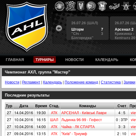
 (ШАЛ)
26.07.26 (ШАЛ)
26.07.26 (ШАЛ)
26.07.26 (Ш
4
БЕРКУТ
3
Шторм
7
Арсенал 2
а
4
Альянс
1
"Сiч -
3
Крижинка -
Білгородка"
Кепіталз 20
ГЛАВНАЯ
ТУРНИРЫ
НОВОСТИ
КАЛЕНДАРЬ
КО
Чемпионат АХЛ, группа "Мастер"
Новости
|
Регламент
|
Календарь
|
Положение команд
|
Статистика
|
Заявки
Последние результаты
Тур
Дата
Время
Стад.
Команды
Счет
Про
27
14.04.2016
19:30
АТК
АРСЕНАЛ - Київськi Лаври
4 : 5
vi
27
10.04.2016
16:15
ШАЛ
Льдинка 96-99 - Гефест
0 : 3ТР
vi
27
10.04.2016
14:00
АТК
Чайка - ЛК СПАРТА
3 : 3
vi
27
09.04.2016
13:15
АТК
"Київ" - Триумф
2 : 10
vi