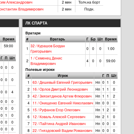
ксим Александрович
2 мин
Толч.на борт
Константин Владимирович
2 мин
Подн.
ЛК СПАРТА
Вратари
Время
#
Вратарь
Г
Бр
Шт
Время
59:00
32 / Курашов Богдан
1
0
0
0
1:00
Григорьевич
Г
П
Шт
1 / Семенец Денис
2
4
0
0
59:00
Владимирович
0
0
0
Полевые игроки
#
Игрок
Г
П
Шт
0
0
0
1
63 / Дешевый Евгений Григорьевич
Нп
0
1
0
2
16 / Орлов Дмитрий Леонидович
Нп
1
1
0
0
0
4
3
42 / Зиязитдинов Артем Флюрович
Нп
1
1
2
0
0
0
4
11 / Онищенко Евгений Николаевич
Нп
0
0
0
0
0
0
5
15 / Руфанов Егор Олегович
Нп
1
2
0
0
1
0
6
12 / Коваль Алексей Сергеевич
Нп
2
1
0
0
0
0
7
72 / Пайтина Андрей Иванович
Нп
0
0
0
0
0
0
8
22 / Гняздовский Вадим Романович
Нп
0
0
0