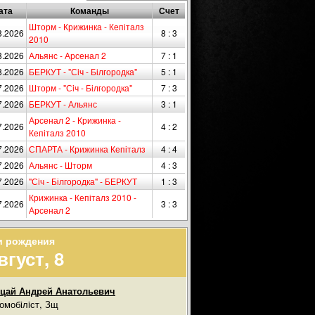
ата
Команды
Счет
Шторм - Крижинка - Кепіталз
8.2026
8 : 3
2010
8.2026
Альянс - Арсенал 2
7 : 1
8.2026
БЕРКУТ - "Сiч - Білгородка"
5 : 1
7.2026
Шторм - "Сiч - Білгородка"
7 : 3
7.2026
БЕРКУТ - Альянс
3 : 1
Арсенал 2 - Крижинка -
7.2026
4 : 2
Кепіталз 2010
7.2026
СПАРТА - Крижинка Кепіталз
4 : 4
7.2026
Альянс - Шторм
4 : 3
7.2026
"Сiч - Білгородка" - БЕРКУТ
1 : 3
Крижинка - Кепіталз 2010 -
7.2026
3 : 3
Арсенал 2
и рождения
вгуст, 8
цай Андрей Анатольевич
омобiлiст, Зщ