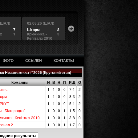
 (ШАЛ)
02.08.26 (ШАЛ)
7
Шторм
8
 2
1
Крижинка -
3
Кепіталз 2010
ФОТО
ССЫЛКИ
КОНТАКТЫ
ок Незалежності "2026 (Круговий етап)
Команды
И
В
Н
П
РШ
О
ьянс
1
1
0
0
7-1
2
орм
1
1
0
0
8-3
2
РКУТ
1
1
0
0
5-1
2
ч - Білгородка"
1
0
0
1
1-5
0
ижинка - Кепіталз 2010
1
0
0
1
3-8
0
сенал 2
1
0
0
1
1-7
0
ледние результаты