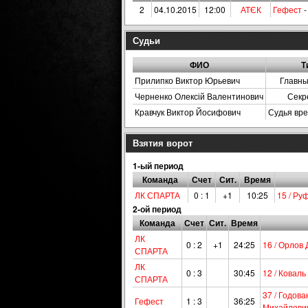
2
04.10.2015
12:00
АТЄК
Гефест
Судьи
ФИО
Т
Прилипко Виктор Юрьевич
Главны
Черненко Олексій Валентинович
Секр
Кравчук Виктор Йосифович
Судья вр
Взятия ворот
1-ый период
Команда
Счет
Сит.
Время
ЛК СПАРТА
0 : 1
+1
10:25
15 / Ру
2-ой период
Команда
Счет
Сит.
Время
ЛК
0 : 2
+1
24:25
16 / Орлов
СПАРТА
ЛК
0 : 3
30:45
12 / Ковал
СПАРТА
37 / Годов
Гефест
1 : 3
36:25
Михайлови