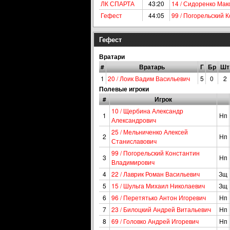
ЛК СПАРТА
43:20
14 / Сидоренко Ма
Гефест
44:05
99 / Погорельский 
Гефест
Вратари
#
Вратарь
Г
Бр
Шт
1
20 / Лоик Вадим Васильевич
5
0
2
Полевые игроки
#
Игрок
10 / Щербина Александр
1
Нп
Александрович
25 / Мельниченко Алексей
2
Нп
Станиславович
99 / Погорельский Константин
3
Нп
Владимирович
4
22 / Лаврик Роман Васильевич
Зщ
5
15 / Шульга Михаил Николаевич
Зщ
6
96 / Перетятько Антон Игоревич
Нп
7
23 / Билоцкий Андрей Витальевич
Нп
8
69 / Головко Андрей Игоревич
Нп