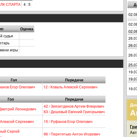
-
ЛК СПАРТА
4 : 5
Д
02.0
02.0
ип
Оценка
02.0
й судья
26.0
етарь
26.0
емени игры
26.0
25.0
19.0
19.0
Гол
Передачи
фанов Егор Олегович
12 / Коваль Алексей Сергеевич
19.0
Гол
Передачи
Дн
42 / Зиязитдинов Артем Флюрович
 Дмитрий Леонидович
А
63 / Дешевый Евгений Григорьевич
ь Алексей Сергеевич
15 / Руфанов Егор Олегович
Гри
аный Сергей
Авт
96 / Перетятько Антон Игоревич
ч