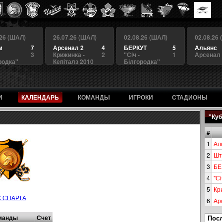
.26 (ШАЛ)
26.07.26 (ШАЛ)
02.08.26 (ШАЛ)
02.08.26
м
7
Арсенал 2
4
БЕРКУТ
5
Альянс
3
Крижинка -
2
"Сiч -
1
Арсенал
родка"
Кепіталз 2010
Білгородка"
И
КАЛЕНДАРЬ
КОМАНДЫ
ИГРОКИ
СТАДИОНЫ
"Куб
#
1
Ал
2
Шт
3
БЕ
4
"Сi
5
Кр
К СПАРТА
6
Ар
манды
Счет
Пос