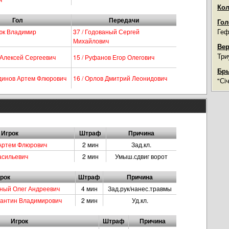
Кол
Гол
Передачи
Гол
Геф
люк Владимир
37 / Годованый Сергей
Михайлович
Вер
Три
 Алексей Сергеевич
15 / Руфанов Егор Олегович
Бры
тдинов Артем Флюрович
16 / Орлов Дмитрий Леонидович
"Сi
Игрок
Штраф
Причина
 Артем Флюрович
2 мин
Зад.кл.
асильевич
2 мин
Умыш.сдвиг ворот
рок
Штраф
Причина
тный Олег Андреевич
4 мин
Зад.рук/нанес.травмы
стантин Владимирович
2 мин
Уд.кл.
Игрок
Штраф
Причина