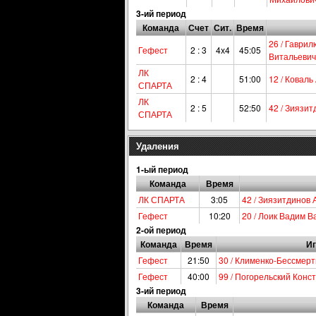
3-ий период
Команда
Счет
Сит.
Время
26 / Гаври
Гефест
2 : 3
4х4
45:05
Витальевич
ЛК
2 : 4
51:00
12 / Коваль
СПАРТА
ЛК
2 : 5
52:50
42 / Зиязи
СПАРТА
Удаления
1-ый период
Команда
Время
ЛК СПАРТА
3:05
42 / Зиязитдинов
Гефест
10:20
20 / Лоик Вадим В
2-ой период
Команда
Время
Иг
Гефест
21:50
30 / Клименко-Бессмер
Гефест
40:00
99 / Погорельский Кон
3-ий период
Команда
Время