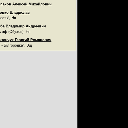
паков Алексей Михайлович
овко Владислав
ест-2, Нп
ба Владимир Андреевич
умф (Обухов), Нп
танчук Георгий Романович
ч - Білгородка", Зщ