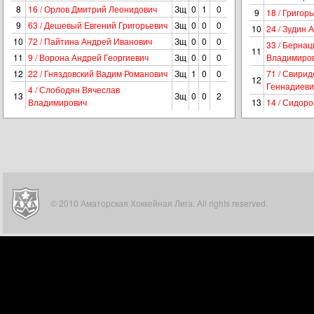
8
16 / Орлов Дмитрий Леонидович
Зщ
0
1
0
9
18 / Григор
9
63 / Дешевый Евгений Григорьевич
Зщ
0
0
0
10
24 / Зудин 
10
72 / Пайтина Андрей Иванович
Зщ
0
0
0
33 / Бернац
11
11
9 / Ворона Андрей Георгиевич
Зщ
0
0
0
Владимиро
12
22 / Гняздовский Вадим Романович
Зщ
1
0
0
71 / Свирид
12
Геннадиеви
4 / Слободян Вячеслав
13
Зщ
0
0
2
Владимирович
13
14 / Сидоро
© 2010 Аматорская Хоккейная Лига. All rights reserved.