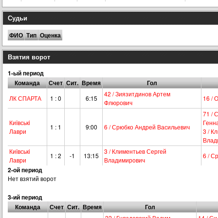
Судьи
ФИО
Тип
Оценка
Взятия ворот
1-ый период
Команда
Счет
Сит.
Время
Гол
42 / Зиязитдинов Артем
ЛК СПАРТА
1 : 0
6:15
16 /
Флюрович
71 / 
Київськi
Генн
1 : 1
9:00
6 / Срюбко Андрей Васильевич
Лаври
3 / К
Влад
Київськi
3 / Климентьев Сергей
1 : 2
-1
13:15
6 / 
Лаври
Владимирович
2-ой период
Нет взятий ворот
3-ий период
Команда
Счет
Сит.
Время
Гол
22 / Гняздовский Вадим
14 / С