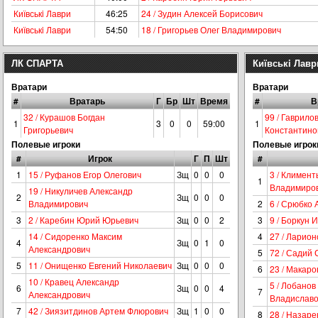
Київськi Лаври
46:25
24 / Зудин Алексей Борисович
Київськi Лаври
54:50
18 / Григорьев Олег Владимирович
ЛК СПАРТА
Київськi Лавр
Вратари
Вратари
#
Вратарь
Г
Бр
Шт
Время
#
В
32 / Курашов Богдан
99 / Гаврило
1
3
0
0
59:00
1
Григорьевич
Константино
Полевые игроки
Полевые игрок
#
Игрок
Г
П
Шт
#
1
15 / Руфанов Егор Олегович
Зщ
0
0
0
3 / Климент
1
Владимиро
19 / Никуличев Александр
2
Зщ
0
0
0
Владимирович
2
6 / Срюбко
3
2 / Каребин Юрий Юрьевич
Зщ
0
0
2
3
9 / Боркун 
14 / Сидоренко Максим
4
27 / Ларио
4
Зщ
0
1
0
Александрович
5
72 / Садий 
5
11 / Онищенко Евгений Николаевич
Зщ
0
0
0
6
23 / Макар
10 / Кравец Александр
5 / Лобанов
6
Зщ
0
0
4
7
Александрович
Владиславо
7
42 / Зиязитдинов Артем Флюрович
Зщ
1
0
0
8
28 / Назар