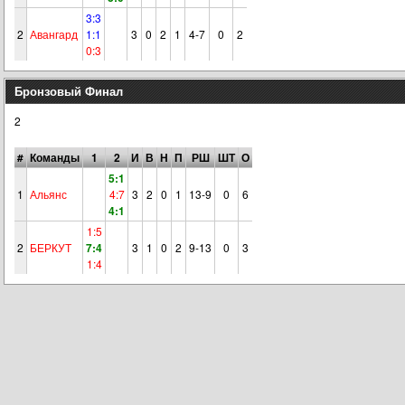
3:3
2
Авангард
1:1
3
0
2
1
4-7
0
2
0:3
Бронзовый Финал
2
#
Команды
1
2
И
В
Н
П
РШ
ШТ
О
5:1
1
Альянс
4:7
3
2
0
1
13-9
0
6
4:1
1:5
2
БЕРКУТ
7:4
3
1
0
2
9-13
0
3
1:4