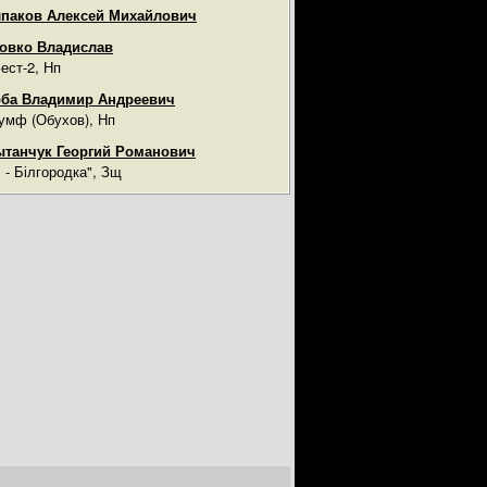
паков Алексей Михайлович
овко Владислав
ест-2, Нп
ба Владимир Андреевич
умф (Обухов), Нп
танчук Георгий Романович
ч - Білгородка", Зщ