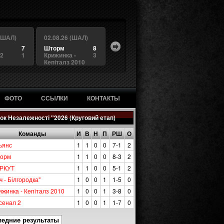
 (ШАЛ)
02.08.26 (ШАЛ)
7
Шторм
8
 2
1
Крижинка -
3
Кепіталз 2010
ФОТО
ССЫЛКИ
КОНТАКТЫ
ок Незалежності "2026 (Круговий етап)
Команды
И
В
Н
П
РШ
О
ьянс
1
1
0
0
7-1
2
орм
1
1
0
0
8-3
2
РКУТ
1
1
0
0
5-1
2
ч - Білгородка"
1
0
0
1
1-5
0
ижинка - Кепіталз 2010
1
0
0
1
3-8
0
сенал 2
1
0
0
1
1-7
0
ледние результаты