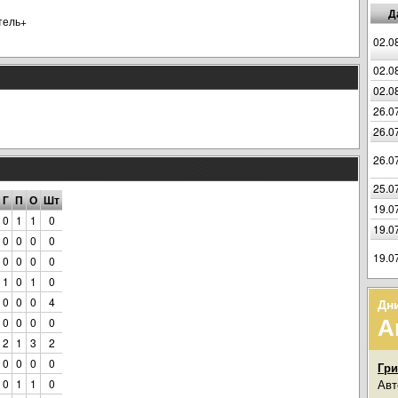
Д
тель+
02.0
02.0
02.0
26.0
26.0
26.0
25.0
Г
П
О
Шт
19.0
0
1
1
0
19.0
0
0
0
0
19.0
0
0
0
0
1
0
1
0
0
0
0
4
Дн
А
0
0
0
0
2
1
3
2
0
0
0
0
Гри
0
1
1
0
Авт