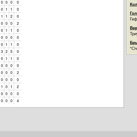
0
0
0
0
Кол
0
1
1
0
Гол
1
1
2
0
Геф
0
0
0
2
Вер
0
1
1
0
Три
0
0
0
0
Бры
0
1
1
0
"Сi
3
2
5
0
0
1
1
0
0
0
0
0
0
0
0
2
0
0
0
0
1
0
1
2
0
0
0
0
0
0
0
4