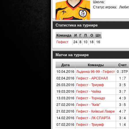
Школа:
Статус игрока:
Люби
Статистика на турнире
Команда
И
Г
П
О
Шт
Гефест
24
8
10
18
16
Матчи на турнире
Дата
Команды
Счет
10.04.2016
Льдинка 96-99 - Гефест
0 : 3ТР
02.04.2016
Гефест - АРСЕНАЛ
1 : 7
26.03.2016
Гефест - Триумф
3 : 5
19.03.2016
Гефест - Чайка
3 : 7
13.03.2016
Гефест - Торнадо
4 : 3
27.02.2016
Гефест - "Київ"
3 : 5
21.02.2016
Гефест - Київськi Лаври
4 : 7
14.02.2016
Гефест - ЛК СПАРТА
3 : 4
07.02.2016
Гефест - Триумф
1 : 4