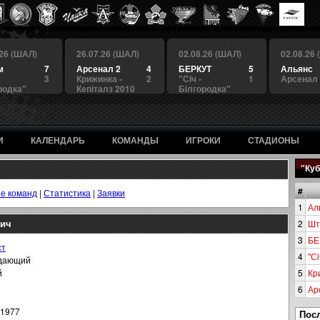
.26 (ШАЛ)
26.07.26 (ШАЛ)
02.08.26 (ШАЛ)
02.08.26
м
7
Арсенал 2
4
БЕРКУТ
5
Альянс
3
Крижинка -
2
"Сiч -
1
Арсенал
родка"
Кепіталз 2010
Білгородка"
И
КАЛЕНДАРЬ
КОМАНДЫ
ИГРОКИ
СТАДИОНЫ
"Куб
#
е команд
|
Статистика
|
Заявки
1
Ал
вич
2
Шт
3
БЕ
ст
4
"Сi
дающий
й
5
Кр
6
Ар
.1977
Пос