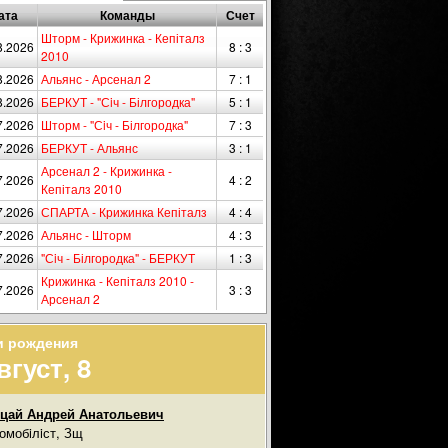
ата
Команды
Счет
Шторм - Крижинка - Кепіталз
8.2026
8 : 3
2010
8.2026
Альянс - Арсенал 2
7 : 1
8.2026
БЕРКУТ - "Сiч - Білгородка"
5 : 1
7.2026
Шторм - "Сiч - Білгородка"
7 : 3
7.2026
БЕРКУТ - Альянс
3 : 1
Арсенал 2 - Крижинка -
7.2026
4 : 2
Кепіталз 2010
7.2026
СПАРТА - Крижинка Кепіталз
4 : 4
7.2026
Альянс - Шторм
4 : 3
7.2026
"Сiч - Білгородка" - БЕРКУТ
1 : 3
Крижинка - Кепіталз 2010 -
7.2026
3 : 3
Арсенал 2
и рождения
вгуст, 8
цай Андрей Анатольевич
омобiлiст, Зщ