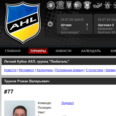
 (ШАЛ)
26.07.26 (ШАЛ)
26.07.26 (ШАЛ)
26.07.26 (Ш
4
БЕРКУТ
3
Шторм
7
Арсенал 2
а
4
Альянс
1
"Сiч -
3
Крижинка -
Білгородка"
Кепіталз 20
ГЛАВНАЯ
ТУРНИРЫ
НОВОСТИ
КАЛЕНДАРЬ
КО
Летний Кубок АХЛ, группа "Любитель"
Новости
|
Регламент
|
Календарь
|
Положение команд
|
Статистика
|
Заявки
Трунов Роман Валерьевич
#77
Команда:
Ледокол
Позиция:
Хват: