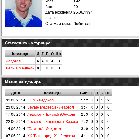
Рост:
192
Вес:
80
Дата рождения:
25.06.1994
Школа:
Статус игрока:
Любитель
Статистика на турнире
Команда
И
Г
П
О
Шт
Ледокол
6
4
0
4
8
Белые Медведи
0
0
0
0
0
Матчи на турнире
Дата
Команды
Счет
Г
П
О
Шт
31.08.2014
БСМ - Ледокол
5 : 2
1
0
1
2
23.08.2014
Белые Медведи - Ледокол
3 : 4
0
0
0
6
17.08.2014
Ледокол - Триумф (Обухов)
2 : 3
0
0
0
0
22.06.2014
Ледокол - Военкомат-Казаки
7 : 2
3
0
3
0
14.06.2014
"Самтек" - Ледокол
3 : 0
0
0
0
0
07.06.2014
ХК "Вышгород-2" - Ледокол
4 : 1
0
0
0
0