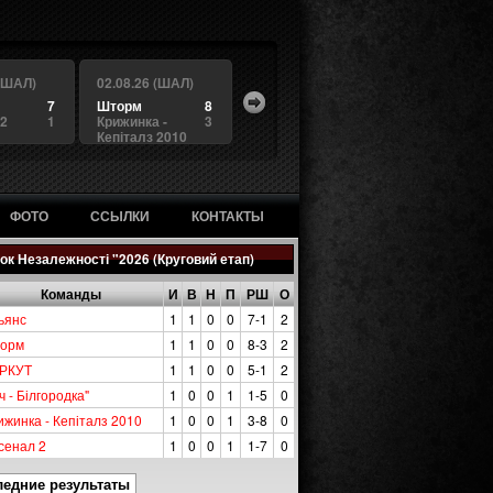
 (ШАЛ)
02.08.26 (ШАЛ)
7
Шторм
8
 2
1
Крижинка -
3
Кепіталз 2010
ФОТО
ССЫЛКИ
КОНТАКТЫ
ок Незалежності "2026 (Круговий етап)
Команды
И
В
Н
П
РШ
О
ьянс
1
1
0
0
7-1
2
орм
1
1
0
0
8-3
2
РКУТ
1
1
0
0
5-1
2
ч - Білгородка"
1
0
0
1
1-5
0
ижинка - Кепіталз 2010
1
0
0
1
3-8
0
сенал 2
1
0
0
1
1-7
0
ледние результаты