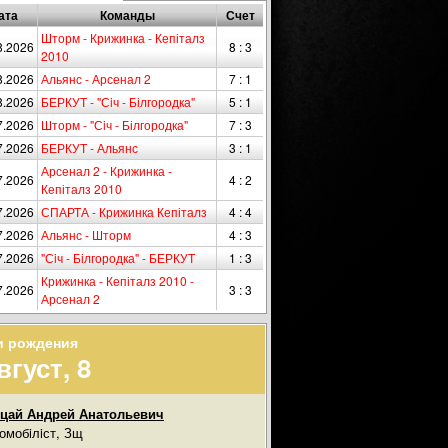
ата
Команды
Счет
Шторм - Крижинка - Кепіталз
8.2026
8 : 3
2010
8.2026
Альянс - Арсенал 2
7 : 1
8.2026
БЕРКУТ - "Сiч - Білгородка"
5 : 1
7.2026
Шторм - "Сiч - Білгородка"
7 : 3
7.2026
БЕРКУТ - Альянс
3 : 1
Арсенал 2 - Крижинка -
7.2026
4 : 2
Кепіталз 2010
7.2026
СПАРТА - Крижинка Кепіталз
4 : 4
7.2026
Альянс - Шторм
4 : 3
7.2026
"Сiч - Білгородка" - БЕРКУТ
1 : 3
Крижинка - Кепіталз 2010 -
7.2026
3 : 3
Арсенал 2
и рождения
вгуст, 8
цай Андрей Анатольевич
омобiлiст, Зщ