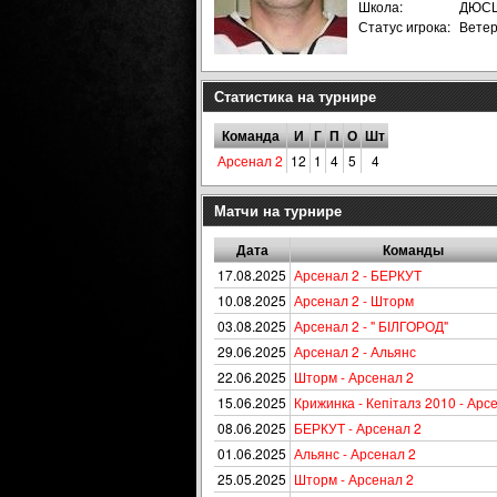
Школа:
ДЮСШ
Статус игрока:
Вете
Статистика на турнире
Команда
И
Г
П
О
Шт
Арсенал 2
12
1
4
5
4
Матчи на турнире
Дата
Команды
17.08.2025
Арсенал 2 - БЕРКУТ
10.08.2025
Арсенал 2 - Шторм
03.08.2025
Арсенал 2 - " БІЛГОРОД"
29.06.2025
Арсенал 2 - Альянс
22.06.2025
Шторм - Арсенал 2
15.06.2025
Крижинка - Кепіталз 2010 - Арс
08.06.2025
БЕРКУТ - Арсенал 2
01.06.2025
Альянс - Арсенал 2
25.05.2025
Шторм - Арсенал 2