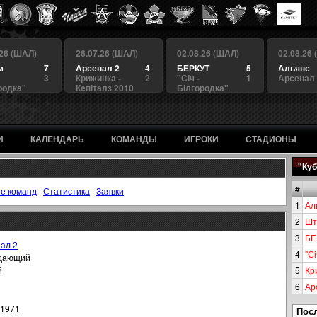
.26 (ШАЛ)
26.07.26 (ШАЛ)
02.08.26 (ШАЛ)
02.08.26
м
7
Арсенал 2
4
БЕРКУТ
5
Альянс
3
Крижинка -
2
"Сiч -
1
Арсенал
родка"
Кепіталз 2010
Білгородка"
И
КАЛЕНДАРЬ
КОМАНДЫ
ИГРОКИ
СТАДИОНЫ
"Куб
#
е команд
|
Статистика
|
Заявки
1
Ал
2
Шт
3
БЕ
ал 2
4
"Сi
дающий
й
5
Кр
6
Ар
.1971
Пос