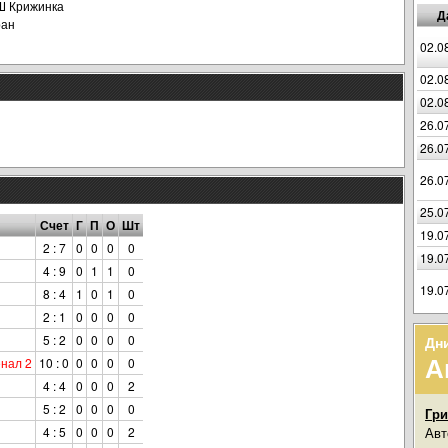
 Крижинка
Д
ран
02.0
02.0
02.0
26.0
26.0
26.0
25.0
Счет
Г
П
О
Шт
19.0
2 : 7
0
0
0
0
19.0
4 : 9
0
1
1
0
19.0
8 : 4
1
0
1
0
2 : 1
0
0
0
0
5 : 2
0
0
0
0
Дн
А
енал 2
10 : 0
0
0
0
0
4 : 4
0
0
0
2
5 : 2
0
0
0
0
Гри
4 : 5
0
0
0
2
Авт