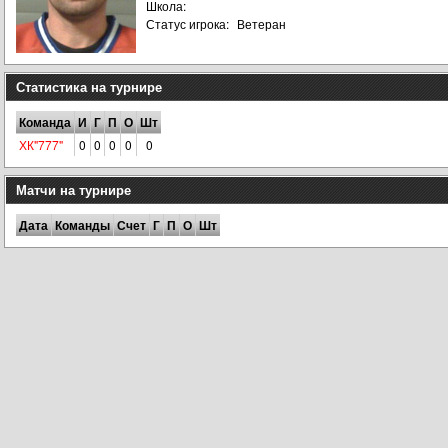
Школа:
Статус игрока:
Ветеран
Статистика на турнире
Команда
И
Г
П
О
Шт
ХК"777"
0
0
0
0
0
Матчи на турнире
Дата
Команды
Счет
Г
П
О
Шт