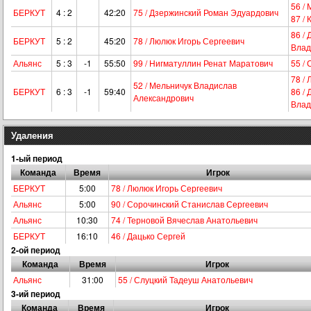
56 /
БЕРКУТ
4 : 2
42:20
75 / Дзержинский Роман Эдуардович
87 /
86 /
БЕРКУТ
5 : 2
45:20
78 / Люлюк Игорь Сергеевич
Влад
Альянс
5 : 3
-1
55:50
99 / Нигматуллин Ренат Маратович
55 /
78 /
52 / Мельничук Владислав
БЕРКУТ
6 : 3
-1
59:40
86 /
Александрович
Влад
Удаления
1-ый период
Команда
Время
Игрок
БЕРКУТ
5:00
78 / Люлюк Игорь Сергеевич
Альянс
5:00
90 / Сорочинский Станислав Сергеевич
Альянс
10:30
74 / Терновой Вячеслав Анатольевич
БЕРКУТ
16:10
46 / Дацько Сергей
2-ой период
Команда
Время
Игрок
Альянс
31:00
55 / Слуцкий Тадеуш Анатольевич
3-ий период
Команда
Время
Игрок