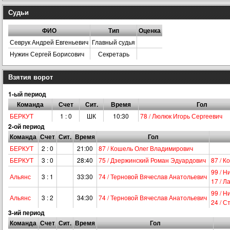
Судьи
ФИО
Тип
Оценка
Севрук Андрей Евгеньевич
Главный судья
Нужин Сергей Борисович
Секретарь
Взятия ворот
1-ый период
Команда
Счет
Сит.
Время
Гол
БЕРКУТ
1 : 0
ШК
10:30
78 / Люлюк Игорь Сергеевич
2-ой период
Команда
Счет
Сит.
Время
Гол
БЕРКУТ
2 : 0
21:00
87 / Кошель Олег Владимирович
БЕРКУТ
3 : 0
28:40
75 / Дзержинский Роман Эдуардович
87 / 
99 / 
Альянс
3 : 1
33:30
74 / Терновой Вячеслав Анатольевич
17 / 
99 / 
Альянс
3 : 2
34:30
74 / Терновой Вячеслав Анатольевич
24 / 
3-ий период
Команда
Счет
Сит.
Время
Гол