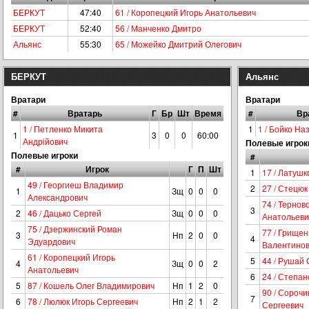
БЕРКУТ
47:40
61 / Коропецкий Игорь Анатольевич
БЕРКУТ
52:40
56 / Манченко Дмитро
Альянс
55:30
65 / Можейко Дмитрий Олегович
БЕРКУТ
Альянс
Вратари
Вратари
#
Вратарь
Г
Бр
Шт
Время
#
Вр
1 / Петленко Микита
1
1 / Бойко На
1
3
0
0
60:00
Андрійович
Полевые игрок
Полевые игроки
#
#
Игрок
Г
П
Шт
1
17 / Латуш
49 / Георгиеш Владимир
2
27 / Стецюк
1
Зщ
0
0
0
Александрович
74 / Тернов
3
2
46 / Дацько Сергей
Зщ
0
0
0
Анатольеви
75 / Дзержинский Роман
77 / Грище
3
Нп
2
0
0
4
Эдуардович
Валентино
61 / Коропецкий Игорь
5
44 / Рушай 
4
Зщ
0
0
2
Анатольевич
6
24 / Степа
5
87 / Кошель Олег Владимирович
Нп
1
2
0
90 / Сороч
7
6
78 / Люлюк Игорь Сергеевич
Нп
2
1
2
Сергеевич