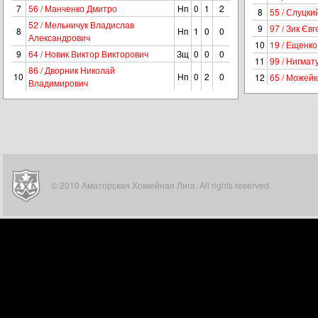
7
56 / Манченко Дмитро
Нп
0
1
2
8
55 / Слуцк
52 / Мельничук Владислав
9
97 / Зик Євг
8
Нп
1
0
0
Александрович
10
19 / Ещенк
9
64 / Новик Виктор Викторович
Зщ
0
0
0
11
99 / Нигма
86 / Дворник Николай
10
Нп
0
2
0
12
65 / Можей
Владимирович
© 2010 Аматорская Хоккейная Лига. All rights reserved.