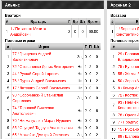
Альянс
Арсенал 2
Вратари
Вратари
#
Вратарь
Г
Бр
Шт
Время
#
В
1 / Петленко Микита
1 / Березин 
1
2
0
0
60:00
1
Андрійович
Константино
Полевые игроки
Полевые игрок
#
Игрок
Г
П
Шт
#
77 / Грищенко Андрей
29 / Борови
1
Зщ
0
0
0
1
Валентинович
Владимиро
2
72 / Степаненко Денис Викторович
Нп
1
2
0
2
75 / Булен
3
44 / Рушай Сергій Ігоревич
Нп
0
0
2
3
55 / Жилка
4
76 / Пурик Андрей Васильевич
Нп
0
1
2
4
50 / Зоров 
5
17 / Латушко Сергей Васильевич
Нп
0
0
0
5
8 / Комар А
90 / Сорочинский Станислав
6
72 / Костюк
6
Зщ
0
0
0
Сергеевич
93 / Немчен
7
74 / Терновой Вячеслав
Константин
7
Нп
2
0
6
Анатольевич
8
78 / Орлов 
8
70 / Нигматуллин Марат Нурович
Нп
0
0
0
9
7 / Продиус
9
55 / Слуцкий Тадеуш Анатольевич
Нп
0
0
0
10
15 / Руфано
10
65 / Можейко Дмитрий Олегович
Зщ
0
0
2
89 / Шапов
11