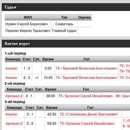
Судьи
ФИО
Тип
Оценка
Нужин Сергей Борисович
Секретарь
Гиренко Кирило Тарасович
Главный судья
Взятия ворот
1-ый период
Команда
Счет
Сит.
Время
Гол
72 / 
Альянс
1 : 0
0:50
74 / Терновой Вячеслав Анатольевич
76 / 
Альянс
2 : 0
+1
10:45
74 / Терновой Вячеслав Анатольевич
72 / 
2-ой период
Команда
Счет
Сит.
Время
Гол
Арсенал 2
2 : 1
38:00
75 / Буленок Сергей Михайлович
89 / Ша
3-ий период
Команда
Счет
Сит.
Время
Гол
Альянс
3 : 1
42:30
72 / Степаненко Денис Викторович
7 / 
Арсенал 2
3 : 2
59:30
75 / Буленок Сергей Михайлович
8 / 