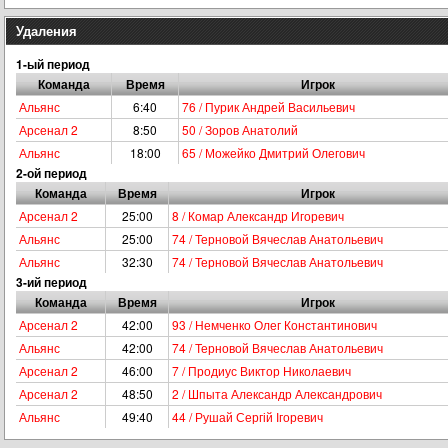
Удаления
1-ый период
Команда
Время
Игрок
Альянс
6:40
76 / Пурик Андрей Васильевич
Арсенал 2
8:50
50 / Зоров Анатолий
Альянс
18:00
65 / Можейко Дмитрий Олегович
2-ой период
Команда
Время
Игрок
Арсенал 2
25:00
8 / Комар Александр Игоревич
Альянс
25:00
74 / Терновой Вячеслав Анатольевич
Альянс
32:30
74 / Терновой Вячеслав Анатольевич
3-ий период
Команда
Время
Игрок
Арсенал 2
42:00
93 / Немченко Олег Константинович
Альянс
42:00
74 / Терновой Вячеслав Анатольевич
Арсенал 2
46:00
7 / Продиус Виктор Николаевич
Арсенал 2
48:50
2 / Шпыта Александр Александрович
Альянс
49:40
44 / Рушай Сергій Ігоревич