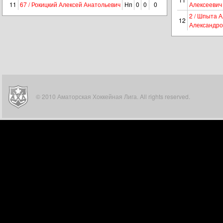
11
67 / Рокицкий Алексей Анатольевич
Нп
0
0
0
Алексеевич
2 / Шпыта 
12
Александро
© 2010 Аматорская Хоккейная Лига. All rights reserved.