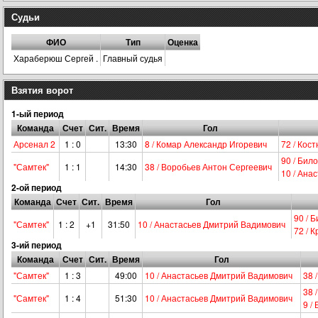
Судьи
ФИО
Тип
Оценка
Хараберюш Сергей .
Главный судья
Взятия ворот
1-ый период
Команда
Счет
Сит.
Время
Гол
Арсенал 2
1 : 0
13:30
8 / Комар Александр Игоревич
72 / Кос
90 / Бил
"Самтек"
1 : 1
14:30
38 / Воробьев Антон Сергеевич
10 / Ана
2-ой период
Команда
Счет
Сит.
Время
Гол
90 / 
"Самтек"
1 : 2
+1
31:50
10 / Анастасьев Дмитрий Вадимович
72 / 
3-ий период
Команда
Счет
Сит.
Время
Гол
"Самтек"
1 : 3
49:00
10 / Анастасьев Дмитрий Вадимович
38 
38 
"Самтек"
1 : 4
51:30
10 / Анастасьев Дмитрий Вадимович
9 /