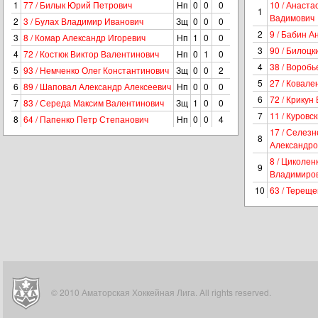
1
77 / Билык Юрий Петрович
Нп
0
0
0
10 / Анаста
1
Вадимович
2
3 / Булах Владимир Иванович
Зщ
0
0
0
2
9 / Бабин А
3
8 / Комар Александр Игоревич
Нп
1
0
0
3
90 / Билоц
4
72 / Костюк Виктор Валентинович
Нп
0
1
0
4
38 / Воробь
5
93 / Немченко Олег Константинович
Зщ
0
0
2
5
27 / Ковал
6
89 / Шаповал Александр Алексеевич
Нп
0
0
0
6
72 / Крикун
7
83 / Середа Максим Валентинович
Зщ
1
0
0
7
11 / Куров
8
64 / Папенко Петр Степанович
Нп
0
0
4
17 / Селезн
8
Александро
8 / Циколен
9
Владимиро
10
63 / Терещ
© 2010 Аматорская Хоккейная Лига. All rights reserved.