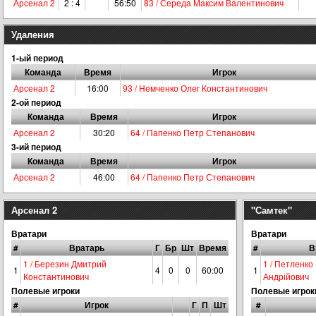
Арсенал 2
2 : 4
56:50
83 / Середа Максим Валентинович
Удаления
1-ый период
Команда
Время
Игрок
Арсенал 2
16:00
93 / Немченко Олег Константинович
2-ой период
Команда
Время
Игрок
Арсенал 2
30:20
64 / Папенко Петр Степанович
3-ий период
Команда
Время
Игрок
Арсенал 2
46:00
64 / Папенко Петр Степанович
Арсенал 2
"Самтек"
Вратари
Вратари
#
Вратарь
Г
Бр
Шт
Время
#
В
1 / Березин Дмитрий
1 / Петленко
1
4
0
0
60:00
1
Константинович
Андрійович
Полевые игроки
Полевые игрок
#
Игрок
Г
П
Шт
#