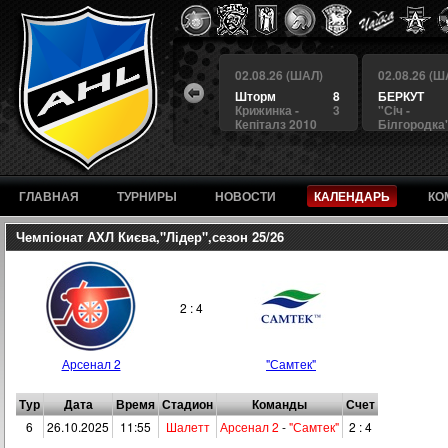
 (ШАЛ)
02.08.26 (ШАЛ)
02.08.26 (ШАЛ)
02.08.26 (Ш
7
Альянс
7
Шторм
8
БЕРКУТ
3
Арсенал 2
1
Крижинка -
3
"Сiч -
дка"
Кепіталз 2010
Білгородка
ГЛАВНАЯ
ТУРНИРЫ
НОВОСТИ
КАЛЕНДАРЬ
КО
Чемпіонат АХЛ Києва,"Лідер",сезон 25/26
2 : 4
Арсенал 2
"Самтек"
Тур
Дата
Время
Стадион
Команды
Счет
6
26.10.2025
11:55
Шалетт
Арсенал 2
-
"Самтек"
2 : 4