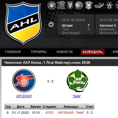
 (ШАЛ)
26.07.26 (ШАЛ)
26.07.26 (ШАЛ)
26.07.26 (Ш
4
БЕРКУТ
3
Шторм
7
Арсенал 2
а
4
Альянс
1
"Сiч -
3
Крижинка -
Білгородка"
Кепіталз 20
ГЛАВНАЯ
ТУРНИРЫ
НОВОСТИ
КАЛЕНДАРЬ
КО
Чемпіонат АХЛ Києва ,1 Ліга( Майстер),сезон 25/26
5 : 2
АРСЕНАЛ
"Київ"
Тур
Дата
Время
Стадион
Команды
Счет
6
01.11.2025
10:15
АТЄК
АРСЕНАЛ
-
"Київ"
5 : 2