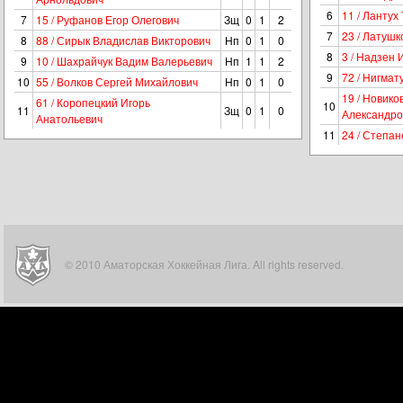
6
11 / Лантух
7
15 / Руфанов Егор Олегович
Зщ
0
1
2
7
23 / Латуш
8
88 / Сирык Владислав Викторович
Нп
0
1
0
8
3 / Надзен
9
10 / Шахрайчук Вадим Валерьевич
Нп
1
1
2
9
72 / Нигма
10
55 / Волков Сергей Михайлович
Нп
0
1
0
19 / Новико
61 / Коропецкий Игорь
10
11
Зщ
0
1
0
Александро
Анатольевич
11
24 / Степа
© 2010 Аматорская Хоккейная Лига. All rights reserved.