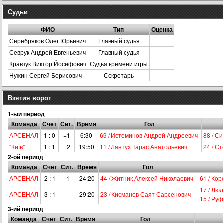
Судьи
ФИО
Тип
Оценка
Серебряков Олег Юрьевич
Главный судья
Севрук Андрей Евгеньевич
Главный судья
Кравчук Виктор Йосифович
Судья времени игры
Нужин Сергей Борисович
Секретарь
Взятия ворот
1-ый период
Команда
Счет
Сит.
Время
Гол
АРСЕНАЛ
1 : 0
+1
6:30
69 / Истоминов Андрей Андреевич
88 / С
"Київ"
1 : 1
+2
19:50
11 / Лантух Тарас Анатольевич
24 / С
2-ой период
Команда
Счет
Сит.
Время
Гол
АРСЕНАЛ
2 : 1
-1
24:20
44 / Житник Алексей Николаевич
61 / Ко
17 / Лю
АРСЕНАЛ
3 : 1
29:20
23 / Кисманов Саят Сарсенович
15 / Ру
3-ий период
Команда
Счет
Сит.
Время
Гол