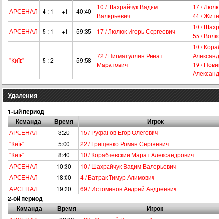
10 / Шахрайчук Вадим
17 / Люл
АРСЕНАЛ
4 : 1
+1
40:40
Валерьевич
44 / Жит
10 / Шах
АРСЕНАЛ
5 : 1
+1
59:35
17 / Люлюк Игорь Сергеевич
55 / Вол
10 / Кор
72 / Нигматуллин Ренат
Александ
"Київ"
5 : 2
59:58
Маратович
19 / Нов
Александ
Удаления
1-ый период
Команда
Время
Игрок
АРСЕНАЛ
3:20
15 / Руфанов Егор Олегович
"Київ"
5:00
22 / Грищенко Роман Сергеевич
"Київ"
8:40
10 / Корабчевский Марат Александрович
АРСЕНАЛ
10:30
10 / Шахрайчук Вадим Валерьевич
АРСЕНАЛ
18:00
4 / Батрак Тимур Алимович
АРСЕНАЛ
19:20
69 / Истоминов Андрей Андреевич
2-ой период
Команда
Время
Игрок