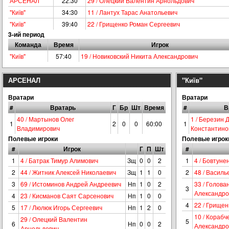
АРСЕНАЛ
22:30
29 / Олецкий Валентин Арнольдович
"Київ"
34:30
11 / Лантух Тарас Анатольевич
"Київ"
39:40
22 / Грищенко Роман Сергеевич
3-ий период
Команда
Время
Игрок
"Київ"
57:40
19 / Новиковский Никита Александрович
АРСЕНАЛ
"Київ"
Вратари
Вратари
#
Вратарь
Г
Бр
Шт
Время
#
В
40 / Мартынов Олег
1 / Березин 
1
2
0
0
60:00
1
Владимирович
Константино
Полевые игроки
Полевые игрок
#
Игрок
Г
П
Шт
#
1
4 / Батрак Тимур Алимович
Зщ
0
0
2
1
4 / Бовтуне
2
44 / Житник Алексей Николаевич
Зщ
1
1
0
2
48 / Васил
3
69 / Истоминов Андрей Андреевич
Нп
1
0
2
33 / Голова
3
Александро
4
23 / Кисманов Саят Сарсенович
Нп
1
0
0
4
22 / Грище
5
17 / Люлюк Игорь Сергеевич
Нп
1
2
0
10 / Корабч
29 / Олецкий Валентин
5
6
Нп
0
0
2
Александро
Арнольдович